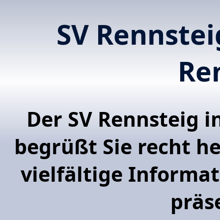
SV Rennstei
Re
Der SV Rennsteig 
begrüßt Sie recht h
vielfältige Informa
präs