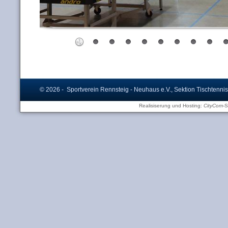
© 2026 - Sportverein Rennsteig - Neuhaus e.V., Sektion Tischtennis
Realisiserung und Hosting:
CityCom
-