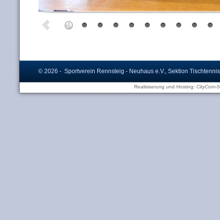
© 2026 - Sportverein Rennsteig - Neuhaus e.V., Sektion Tischtennis
Realisiserung und Hosting:
CityCom
-