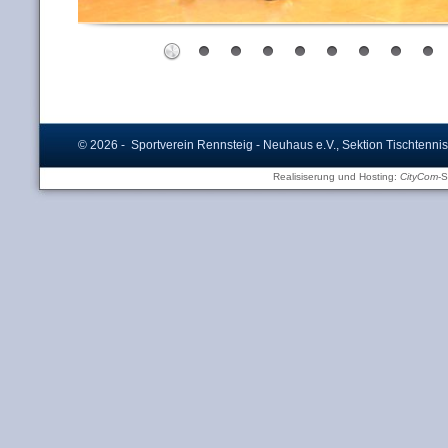
© 2026 - Sportverein Rennsteig - Neuhaus e.V., Sektion Tischtennis
Realisiserung und Hosting:
CityCom
-